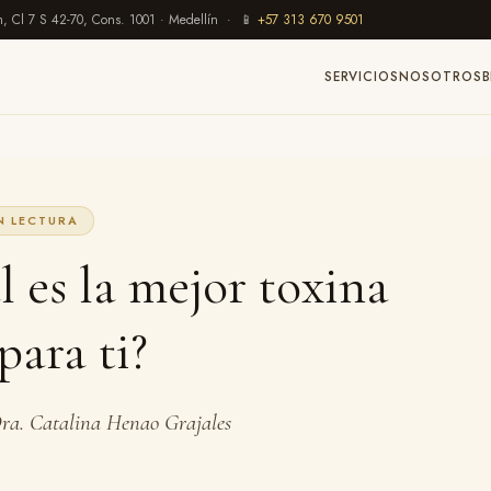
m, Cl 7 S 42-70, Cons. 1001 · Medellín · 📱
+57 313 670 9501
SERVICIOS
NOSOTROS
N LECTURA
 es la mejor toxina
para ti?
 Dra. Catalina Henao Grajales