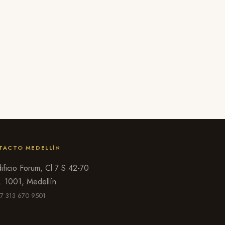
TACTO MEDELLÍN
ificio Forum, Cl 7 S 42-70
. 1001, Medellín
7 313 670 9501