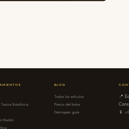
AMIENTOS
BLOG
CON
📍 Ed
Todos los artículos
Cons
 Toxina Botulínica
Precio del botox
📱
Dermapen guía
+5
as Madre
fting