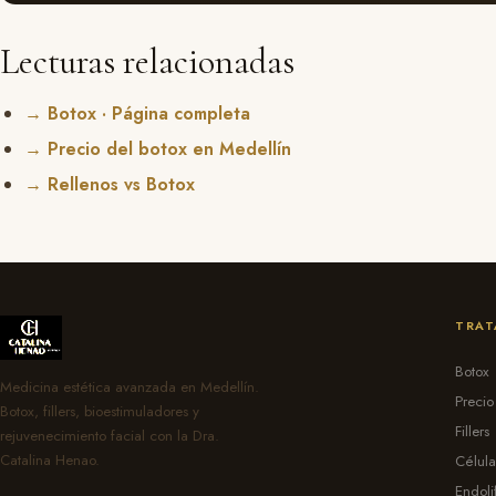
Lecturas relacionadas
→ Botox · Página completa
→ Precio del botox en Medellín
→ Rellenos vs Botox
TRAT
Botox
Medicina estética avanzada en Medellín.
Precio
Botox, fillers, bioestimuladores y
Fillers
rejuvenecimiento facial con la Dra.
Catalina Henao.
Célul
Endoli