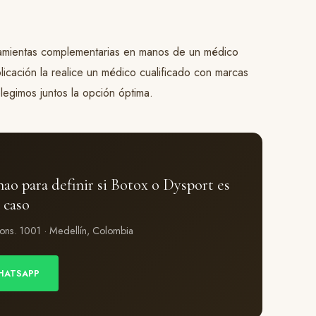
ramientas complementarias en manos de un médico
licación la realice un médico cualificado con marcas
legimos juntos la opción óptima.
ao para definir si Botox o Dysport es
 caso
Cons. 1001 · Medellín, Colombia
HATSAPP