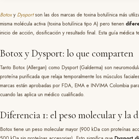
Botox
y
Dysport
son las dos marcas de toxina botulínica más utili
misma molécula activa (toxina botulínica tipo A) pero tienen
difer
inicio de acción, dosificación y resultado final. Esta guía médica t
Botox y Dysport: lo que comparten
Tanto Botox (Allergan) como Dysport (Galderma) son neuromodu
proteína purificada que relaja temporalmente los músculos facial
marcas están aprobadas por FDA, EMA e INVIMA Colombia para a
cuando las aplica un médico cualificado.
Diferencia 1: el peso molecular y la 
Botox tiene un peso molecular mayor (900 kDa con proteínas acc
500 kDa sin proteínas accesorias). Esto significa que
Dysport di