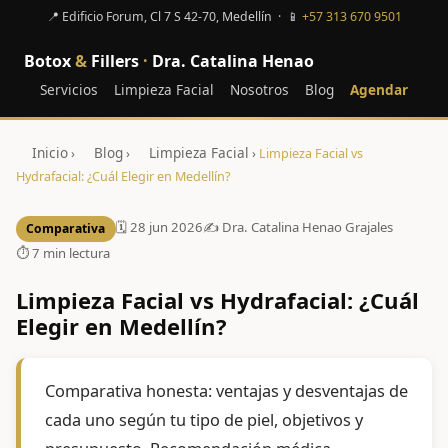
📍 Edificio Forum, Cl 7 S 42-70, Medellín · 📱
+57 313 670 9501
Botox
&
Fillers
·
Dra. Catalina Henao
Servicios
Limpieza Facial
Nosotros
Blog
Agendar
Inicio
Blog
Limpieza Facial
›
›
›
Limpieza Facial vs
Hydrafacial: ¿Cuál Elegir en Medellín?
🗓 28 jun 2026
✍️ Dra. Catalina Henao Grajales
Comparativa
⏱ 7 min lectura
Limpieza Facial vs Hydrafacial: ¿Cuál
Elegir en Medellín?
Comparativa honesta: ventajas y desventajas de
cada uno según tu tipo de piel, objetivos y