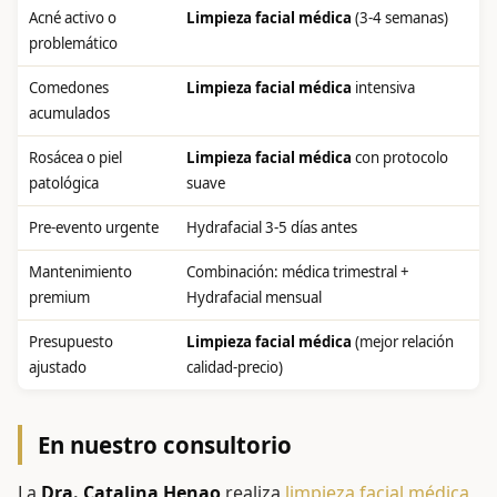
Acné activo o
Limpieza facial médica
(3-4 semanas)
problemático
Comedones
Limpieza facial médica
intensiva
acumulados
Rosácea o piel
Limpieza facial médica
con protocolo
patológica
suave
Pre-evento urgente
Hydrafacial 3-5 días antes
Mantenimiento
Combinación: médica trimestral +
premium
Hydrafacial mensual
Presupuesto
Limpieza facial médica
(mejor relación
ajustado
calidad-precio)
En nuestro consultorio
La
Dra. Catalina Henao
realiza
limpieza facial médica